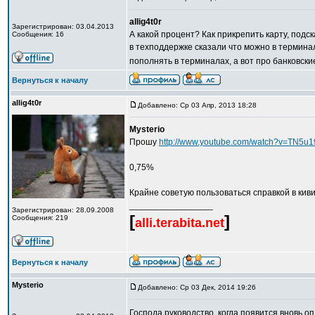
allig4t0r
Зарегистрирован: 03.04.2013
А какой процент? Как прикрепить карту, подс
Сообщения: 16
в техподдержке сказали что можно в термина
пополнять в терминалах, а вот про банковск
Вернуться к началу
allig4t0r
Добавлено: Ср 03 Апр, 2013 18:28
Mysterio
Прошу
http://www.youtube.com/watch?v=TN5
0,75%
Крайне советую пользоваться справкой в киви
_________________
Зарегистрирован: 28.09.2008
[
]
Сообщения: 219
alli.terabita.net
Вернуться к началу
Mysterio
Добавлено: Ср 03 Дек, 2014 19:26
Господа руководство, когда появится вновь 