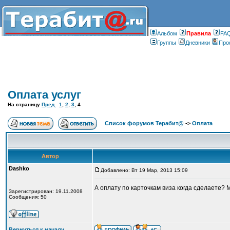
Альбом
Правилa
FA
Группы
Дневники
Про
Оплата услуг
На страницу
Пред.
1
,
2
,
3
,
4
Список форумов Терабит@
->
Оплата
Автор
Dashko
Добавлено: Вт 19 Мар, 2013 15:09
А оплату по карточкам виза когда сделаете? 
Зарегистрирован: 19.11.2008
Сообщения: 50
Вернуться к началу