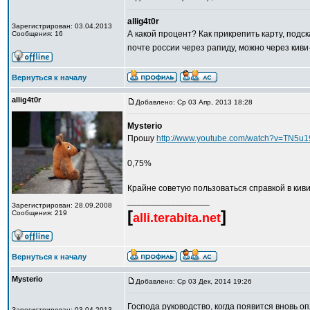
allig4t0r
Зарегистрирован: 03.04.2013
А какой процент? Как прикрепить карту, подс
Сообщения: 16
почте россии через рапиду, можно через кив
Вернуться к началу
allig4t0r
Добавлено: Ср 03 Апр, 2013 18:28
Mysterio
Прошу
http://www.youtube.com/watch?v=TN5
0,75%
Крайне советую пользоваться справкой в киви
_________________
Зарегистрирован: 28.09.2008
[
]
Сообщения: 219
alli.terabita.net
Вернуться к началу
Mysterio
Добавлено: Ср 03 Дек, 2014 19:26
Господа руководство, когда появится вновь 
Зарегистрирован: 03.04.2013