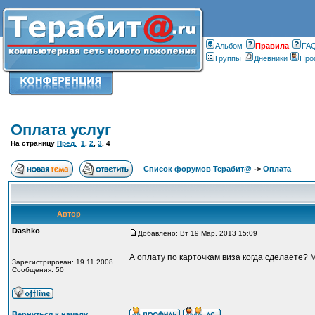
Альбом
Правилa
FA
Группы
Дневники
Про
Оплата услуг
На страницу
Пред.
1
,
2
,
3
,
4
Список форумов Терабит@
->
Оплата
Автор
Dashko
Добавлено: Вт 19 Мар, 2013 15:09
А оплату по карточкам виза когда сделаете? 
Зарегистрирован: 19.11.2008
Сообщения: 50
Вернуться к началу