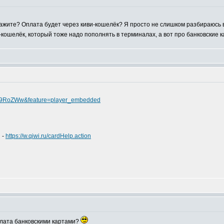
кажите? Оплата будет через киви-кошелёк? Я просто не слишком разбираюсь в
и-кошелёк, который тоже надо пополнять в терминалах, а вот про банковские
u19RoZWw&feature=player_embedded
 -
https://w.qiwi.ru/cardHelp.action
оплата банковскими картами?