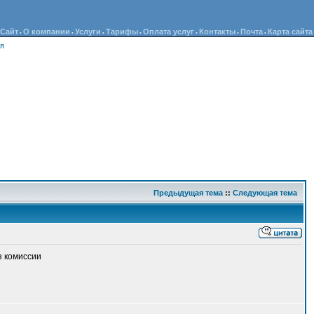
Сайт
О компании
Услуги
Тарифы
Оплата услуг
Контакты
Почта
Карта сайта
•
•
•
•
•
•
•
ия
Предыдущая тема
::
Следующая тема
з комиссии