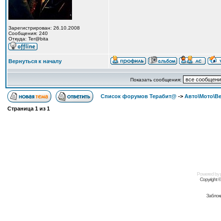
Зарегистрирован: 26.10.2008
Сообщения: 240
Откуда: Ter@bita
Вернуться к началу
Показать сообщения:
Список форумов Терабит@
->
Авто\Мото\В
Страница
1
из
1
Powered by
Copyright 
Заблок