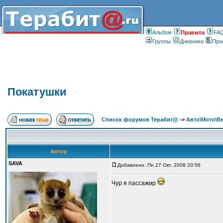
Альбом
Правилa
FA
Группы
Дневники
Про
Покатушки
Список форумов Терабит@
->
Авто\Мото\В
Автор
SAVA
Добавлено: Пн 27 Окт, 2008 20:56
Чур я пассажир