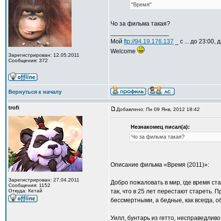
"Время"
Чо за фильма такая?
_________________
Мой
ftp://94.19.176.137
_ с ... до 23:00,
Welcome
Зарегистрирован: 12.05.2011
Сообщения: 372
Вернуться к началу
trofi
Добавлено: Пн 09 Янв, 2012 18:42
Незнакомец писал(а):
Чо за фильма такая?
Описание фильма «Время (2011)»:
Зарегистрирован: 27.04.2011
Добро пожаловать в мир, где время ст
Сообщения: 1152
Откуда: Кетай
так, что в 25 лет перестают стареть. 
бессмертными, а бедные, как всегда, 
Уилл, бунтарь из гетто, несправедлив