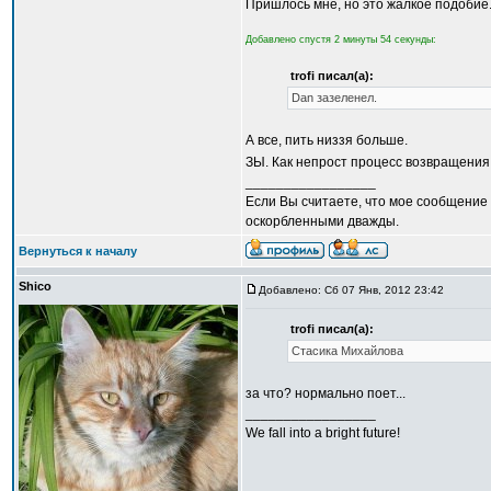
Пришлось мне, но это жалкое подобие
Добавлено спустя 2 минуты 54 секунды:
trofi писал(а):
Dan зазеленел.
А все, пить низзя больше.
ЗЫ. Как непрост процесс возвращения 
_________________
Если Вы считаете, что мое сообщение 
оскорбленными дважды.
Вернуться к началу
Shico
Добавлено: Сб 07 Янв, 2012 23:42
trofi писал(а):
Стасика Михайлова
за что? нормально поет...
_________________
We fall into a bright future!