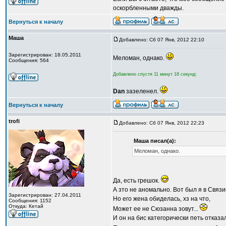
оскорбленными дважды.
Вернуться к началу
Маша
Добавлено: Сб 07 Янв, 2012 22:10
Зарегистрирован: 18.05.2011
Меломан, однако.
Сообщения: 564
Добавлено спустя 11 минут 18 секунд:
Dan
зазеленел.
Вернуться к началу
trofi
Добавлено: Сб 07 Янв, 2012 22:23
Маша писал(а):
Меломан, однако.
Да, есть грешок.
А зто не аномально. Вот был я в Связ
Зарегистрирован: 27.04.2011
Но его жена обиделась, хз на что,
Сообщения: 1152
Откуда: Кетай
Может ее не Сюзанна зовут...
И он на бис категорически петь отказа