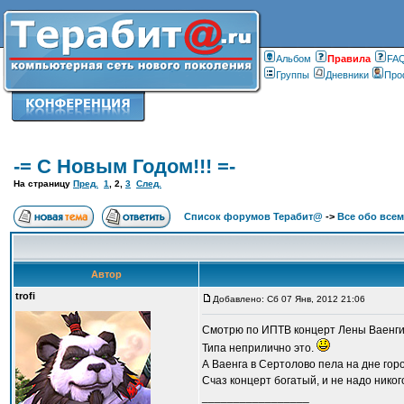
Альбом
Правилa
FA
Группы
Дневники
Про
-= С Новым Годом!!! =-
На страницу
Пред.
1
,
2
,
3
След.
Список форумов Терабит@
->
Все обо всем
Автор
trofi
Добавлено: Сб 07 Янв, 2012 21:06
Смотрю по ИПТВ концерт Лены Ваенги.
Типа неприлично это.
А Ваенга в Сертолово пела на дне гор
Счаз концерт богатый, и не надо никог
_________________