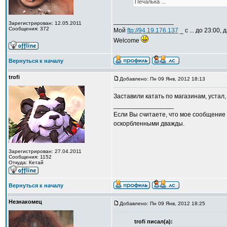
Печалька ...
_________________
Зарегистрирован: 12.05.2011
Сообщения: 372
Мой
ftp://94.19.176.137
_ с ... до 23:00,
Welcome
Вернуться к началу
trofi
Добавлено: Пн 09 Янв, 2012 18:13
Заставили катать по магазинам, устал,
_________________
Если Вы считаете, что мое сообщение 
оскорбленными дважды.
Зарегистрирован: 27.04.2011
Сообщения: 1152
Откуда: Кетай
Вернуться к началу
Незнакомец
Добавлено: Пн 09 Янв, 2012 18:25
trofi писал(а):