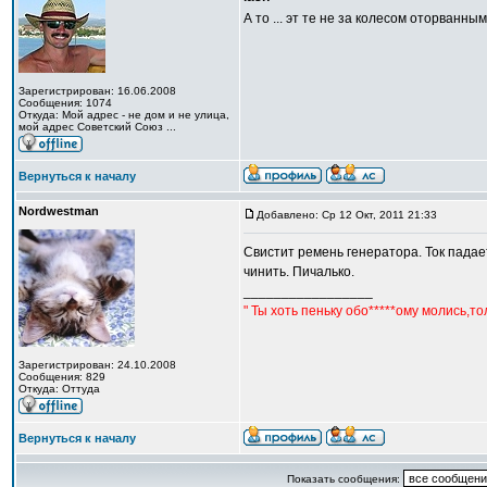
А то ... эт те не за колесом оторванным 
Зарегистрирован: 16.06.2008
Сообщения: 1074
Откуда: Мой адрес - не дом и не улица,
мой адрес Советский Союз ...
Вернуться к началу
Nordwestman
Добавлено: Ср 12 Окт, 2011 21:33
Свистит ремень генератора. Ток падает
чинить. Пичалько.
_________________
" Ты хоть пеньку обо*****ому молись,т
Зарегистрирован: 24.10.2008
Сообщения: 829
Откуда: Оттуда
Вернуться к началу
Показать сообщения: