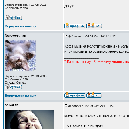
Зарегистрирован: 18.05.2011
Да уж...
Сообщения: 564
Вернуться к началу
Nordwestman
Добавлено: Сб 08 Окт, 2011 14:37
Когда музыка молотит,можно и не услы
иной мысли и не возникло,кроме как ко
_________________
" Ты хоть пеньку обо*****ому молись,т
Зарегистрирован: 24.10.2008
Сообщения: 829
Откуда: Оттуда
Вернуться к началу
shivazzz
Добавлено: Вс 09 Окт, 2011 01:39
может хотели скрутить ночью колеса, на
_________________
- А я томат! И я пи*дат!