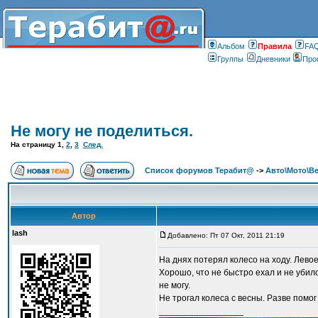
Альбом
Правилa
FA
Группы
Дневники
Про
Не могу не поделиться.
На страницу
1
,
2
,
3
След.
Список форумов Терабит@
->
Авто\Мото\В
Автор
lash
Добавлено: Пт 07 Окт, 2011 21:19
На днях потерял колесо на ходу. Лево
Хорошо, что не быстро ехал и не убило
не могу.
Не трогал колеса с весны. Разве помог к
_________________