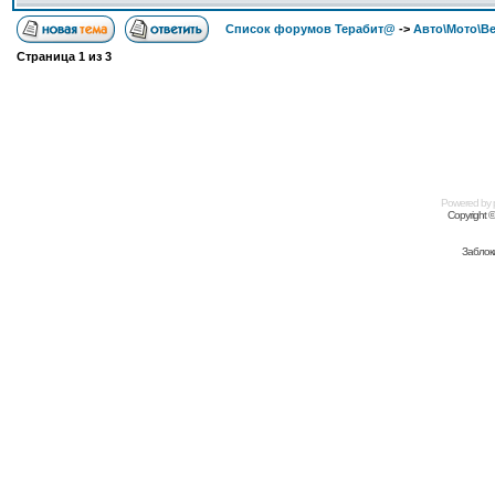
Список форумов Терабит@
->
Авто\Мото\В
Страница
1
из
3
Powered by
Copyright 
Заблок