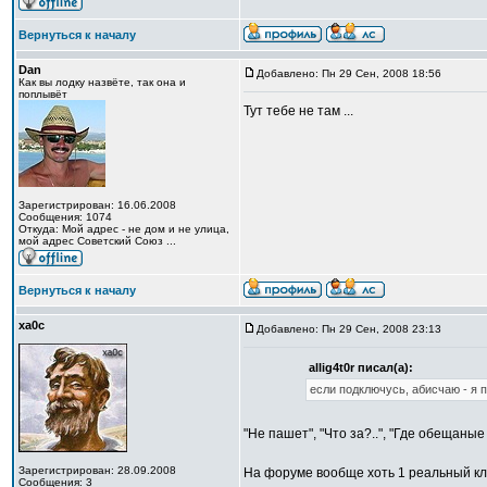
Вернуться к началу
Dan
Добавлено: Пн 29 Сен, 2008 18:56
Как вы лодку назвёте, так она и
поплывёт
Тут тебе не там ...
Зарегистрирован: 16.06.2008
Сообщения: 1074
Откуда: Мой адрес - не дом и не улица,
мой адрес Советский Союз ...
Вернуться к началу
xa0c
Добавлено: Пн 29 Сен, 2008 23:13
allig4t0r писал(а):
если подключусь, абисчаю - я 
"Не пашет", "Что за?..", "Где обещаные
Зарегистрирован: 28.09.2008
На форуме вообще хоть 1 реальный кли
Сообщения: 3