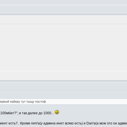
первый наберу тут тыщу постоф
 100мбит?", и так далее до 1000...
ент есть?.. Кроме rem'a(у админа инет всяко есть) и Dan'a(а мож это он адм