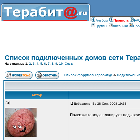
Альбом
Правилa
FA
Группы
Дневники
Про
Список подключенных домов сети Тер
На страницу
1
,
2
,
3
,
4
,
5
,
6
,
7
,
8
,
9
,
10
След.
Список форумов Терабит@
->
Подключение
Автор
fizj
Добавлено: Вс 28 Сен, 2008 19:33
Подскажите когда планируют подключит