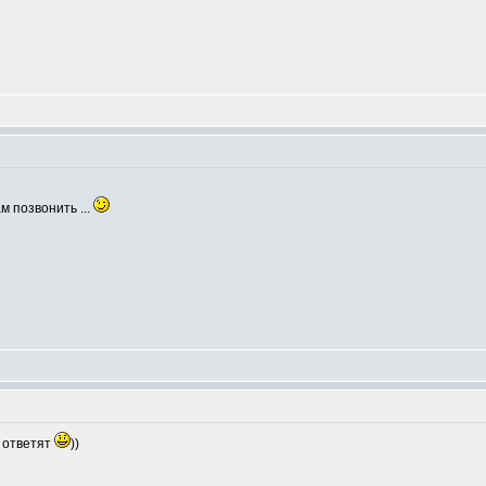
ам позвонить ...
т ответят
))