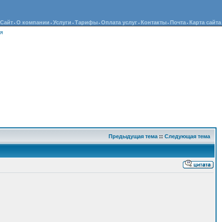
Сайт
О компании
Услуги
Тарифы
Оплата услуг
Контакты
Почта
Карта сайта
•
•
•
•
•
•
•
ия
Предыдущая тема
::
Следующая тема