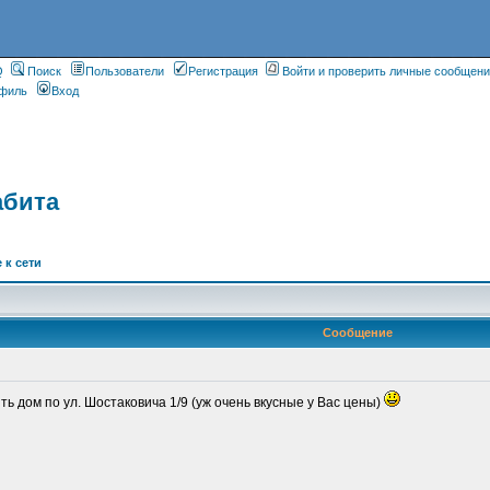
Q
Поиск
Пользователи
Регистрация
Войти и проверить личные сообщен
филь
Вход
абита
 к сети
Сообщение
ь дом по ул. Шостаковича 1/9 (уж очень вкусные у Вас цены)