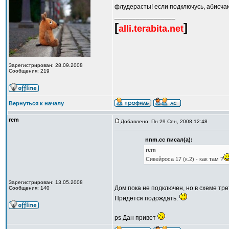
флудерасты! если подключусь, абисча
_________________
[
]
alli.terabita.net
Зарегистрирован: 28.09.2008
Сообщения: 219
Вернуться к началу
rem
Добавлено: Пн 29 Сен, 2008 12:48
nnm.cc писал(а):
rem
Сикейроса 17 (к.2) - как там ?
Зарегистрирован: 13.05.2008
Дом пока не подключен, но в схеме тре
Сообщения: 140
Придется подождать.
ps Дан привет