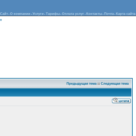
Сайт
О компании
Услуги
Тарифы
Оплата услуг
Контакты
Почта
Карта сайта
•
•
•
•
•
•
•
ия
Предыдущая тема
::
Следующая тема