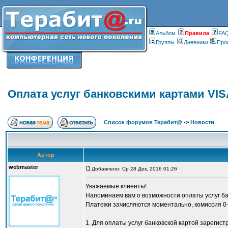
Альбом
Правилa
FA
Группы
Дневники
Про
Оплата услуг банковскими картами VIS
Список форумов Терабит@
->
Новости
Автор
webmaster
Добавлено: Ср 28 Дек, 2016 01:26
Уважаемые клиенты!
Напоминаем вам о возможности оплаты услуг бан
Платежи зачисляются моментально, комиссия 0-1
1. Для оплаты услуг банковской картой зарегист