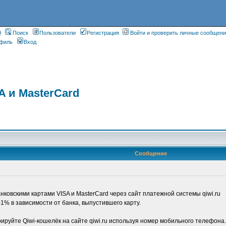
Q
Поиск
Пользователи
Регистрация
Войти и проверить личные сообщен
филь
Вход
A и MasterCard
Сообщение
ковскими картами VISA и MasterCard через сайт платежной системы qiwi.ru
% в зависимости от банка, выпустившего карту.
рируйте Qiwi-кошелёк на сайте qiwi.ru используя номер мобильного телефона.