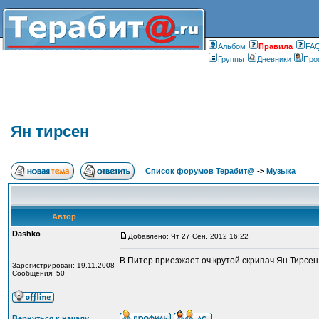
Альбом
Правилa
FA
Группы
Дневники
Про
Ян тирсен
Список форумов Терабит@
->
Музыка
Автор
Dashko
Добавлено: Чт 27 Сен, 2012 16:22
В Питер приезжает оч крутой скрипач Ян Тирсен,
Зарегистрирован: 19.11.2008
Сообщения: 50
Вернуться к началу