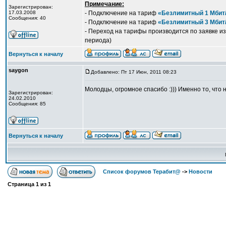
Примечание:
Зарегистрирован:
17.03.2008
- Подключение на тариф
«Безлимитный 1 Мбит
Сообщения: 40
- Подключение на тариф
«Безлимитный 3 Мбит
- Переход на тарифы производится по заявке и
периода)
Вернуться к началу
saygon
Добавлено: Пт 17 Июн, 2011 08:23
Молодцы, огромное спасибо :))) Именно то, что 
Зарегистрирован:
24.02.2010
Сообщения: 85
Вернуться к началу
Список форумов Терабит@
->
Новости
Страница
1
из
1