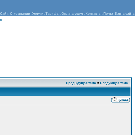
Сайт
О компании
Услуги
Тарифы
Оплата услуг
Контакты
Почта
Карта сайта
•
•
•
•
•
•
•
ия
Предыдущая тема
::
Следующая тема