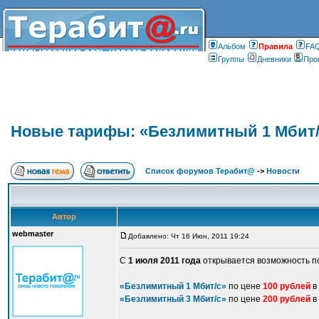
Альбом
Правилa
FA
Группы
Дневники
Про
Новые тарифы: «Безлимитный 1 Мбит/
Список форумов Терабит@
->
Новости
Автор
webmaster
Добавлено: Чт 16 Июн, 2011 19:24
С
1 июля 2011 года
открывается возможность по
«Безлимитный 1 Мбит/с»
по цене
100 рублей
в
«Безлимитный 3 Мбит/с»
по цене
200 рублей
в