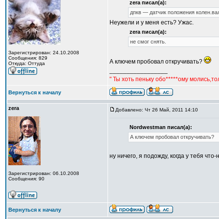
zera писал(а):
дпкв — датчик положения колен.ва
Неужели и у меня есть? Ужас.
zera писал(а):
не смог снять.
Зарегистрирован: 24.10.2008
Сообщения: 829
А ключем пробовал откручивать?
Откуда: Оттуда
_________________
" Ты хоть пеньку обо*****ому молись,т
Вернуться к началу
zera
Добавлено: Чт 26 Май, 2011 14:10
Nordwestman писал(а):
А ключем пробовал откручивать?
ну ничего, я подожду, когда у тебя чт
Зарегистрирован: 06.10.2008
Сообщения: 90
Вернуться к началу