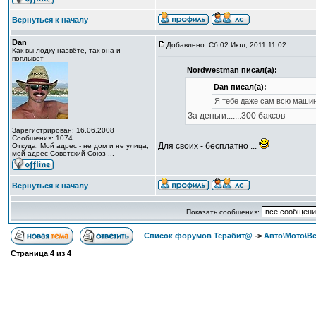
Вернуться к началу
Dan
Добавлено: Сб 02 Июл, 2011 11:02
Как вы лодку назвёте, так она и
поплывёт
Nordwestman писал(а):
Dan писал(а):
Я тебе даже сам всю машину
За деньги.......300 баксов
Зарегистрирован: 16.06.2008
Сообщения: 1074
Для своих - бесплатно ...
Откуда: Мой адрес - не дом и не улица,
мой адрес Советский Союз ...
Вернуться к началу
Показать сообщения:
Список форумов Терабит@
->
Авто\Мото\В
Страница
4
из
4