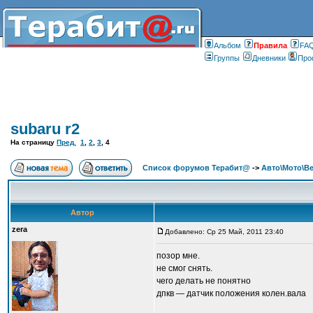
Альбом
Правилa
FA
Группы
Дневники
Про
subaru r2
На страницу
Пред.
1
,
2
,
3
,
4
Список форумов Терабит@
->
Авто\Мото\В
Автор
zera
Добавлено: Ср 25 Май, 2011 23:40
позор мне.
не смог снять.
чего делать не понятно
дпкв — датчик положения колен.вала