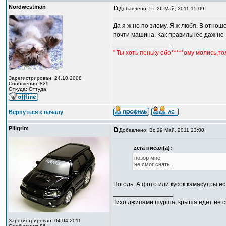
Nordwestman
Добавлено: Чт 26 Май, 2011 15:09
Да я ж не по злому. Я ж любя. В отно
почти машина. Как правильнее даж не 
_________________
" Ты хоть пеньку обо*****ому молись,т
Зарегистрирован: 24.10.2008
Сообщения: 829
Откуда: Оттуда
Вернуться к началу
Piligrim
Добавлено: Вс 29 Май, 2011 23:00
zera писал(а):
позор мне.
не смог снять.
Погодь. А фото или кусок камасутры ес
_________________
Тихо джипами шурша, крыша едет не сп
Зарегистрирован: 04.04.2011