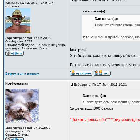
Добавлено: Чт 16 Июн, 2011 00:21
Как вы лодку назвёте, так она и
поплывёт
zera писал(а):
Dan писал(а):
Если нет кривого ключа, зна
к тебе у меня другой вопрос, ц
Зарегистрирован: 16.06.2008
Сообщения: 1074
Откуда: Мой адрес - не дом и не улица,
мой адрес Советский Союз ...
Как грязи.
Я тебе даже сам всю машину обклею ...
Вот только оставь её у меня перед офи
Вернуться к началу
Nordwestman
Добавлено: Пт 17 Июн, 2011 19:31
Dan писал(а):
Я тебе даже сам всю машину обклею
За деньги.......300 баксов
_________________
" Ты хоть пеньку обо*****ому молись,т
Зарегистрирован: 24.10.2008
Сообщения: 829
Откуда: Оттуда